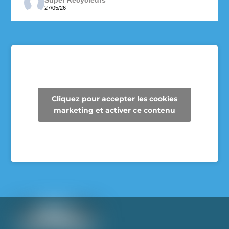
27/05/26
Depuis maintenant 3 ans, les enseignantes de 6e
année de l’école des Cheminots profitent de la
collecte des Super Recycleurs pour financer la
sortie de fin d’année au Camp Mariste.
Voici le beau résultat de la collecte d’aujourd’hui !
Un immense merci à tous les parents qui ont
Cliquez pour accepter les cookies
participé et contribué à faire une différence pour
marketing et activer ce contenu
les élèves et pour notre communauté.
Voir sur Facebook
·
Partager
Super Recycleurs
26/05/26
L’avenir du textile est en train de changer… et