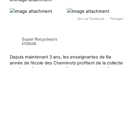
Voir sur Facebook
·
Partager
Super Recycleurs
27/05/26
Depuis maintenant 3 ans, les enseignantes de 6e
année de l’école des Cheminots profitent de la collecte
des Super Recycleurs pour financer la sortie de fin
d’année au Camp Mariste.
Voici le beau résultat de la collecte d’aujourd’hui !
Un immense merci à tous les parents qui ont participé
et contribué à faire une différence pour les élèves et
pour notre communauté.
Voir sur Facebook
·
Partager