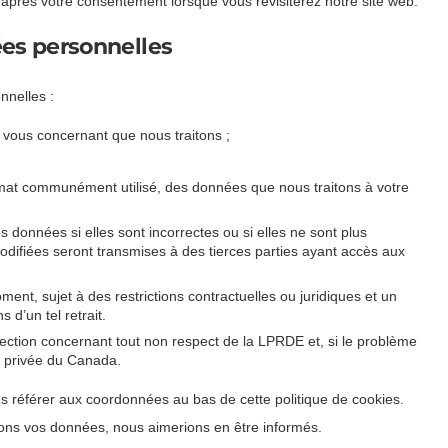
 après votre consentement lorsque vous revisiterez notre site web.
ées personnelles
nnelles :
ous concernant que nous traitons ;
at communément utilisé, des données que nous traitons à votre
données si elles sont incorrectes ou si elles ne sont plus
modifiées seront transmises à des tierces parties ayant accès aux
ment, sujet à des restrictions contractuelles ou juridiques et un
 d’un tel retrait.
jection concernant tout non respect de la LPRDE et, si le problème
ie privée du Canada.
ous référer aux coordonnées au bas de cette politique de cookies.
tons vos données, nous aimerions en être informés.