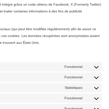
t intégré grâce un code obtenu de Facebook, X (Formerly Twitter)
 traiter certaines informations à des fins de publicité
 sociaux (qui peut être modifiée régulièrement) afin de savoir ce
sant ces cookies. Les données récupérées sont anonymisées autant
e trouvent aux États-Unis.
Fonctionnel
Consent
to
Fonctionnel
Consent
service
to
Statistiques
themify
Consent
service
to
Fonctionnel
wordpress
Consent
service
to
Fonctionnel