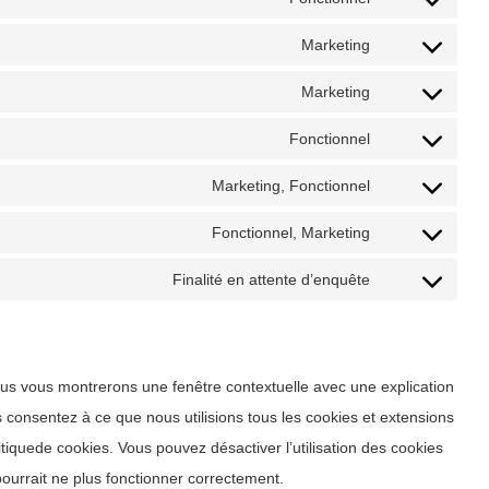
google-
Consent
service
analytics
to
Marketing
wpml
Consent
service
to
Marketing
complianz
Consent
service
to
Fonctionnel
google-
Consent
service
maps
to
Marketing, Fonctionnel
youtube
Consent
service
to
Fonctionnel, Marketing
soundcloud
Consent
service
to
Finalité en attente d’enquête
facebook
Consent
service
to
twitter
service
divers
nous vous montrerons une fenêtre contextuelle avec une explication
 consentez à ce que nous utilisions tous les cookies et extensions
itiquede cookies. Vous pouvez désactiver l’utilisation des cookies
pourrait ne plus fonctionner correctement.