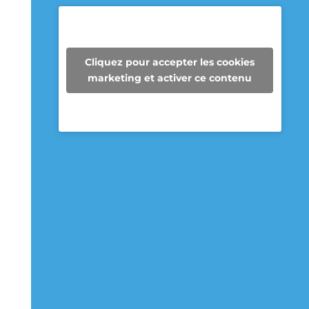
Super Recycleurs
27/05/26
Cliquez pour accepter les cookies
Depuis maintenant 3 ans, les
marketing et activer ce contenu
enseignantes de 6e année de l’école
des Cheminots profitent de la collecte
des Super Recycleurs pour financer la
sortie de fin d’année au Camp
Mariste.
Voici le beau résultat de la collecte
d’aujourd’hui !
Un immense merci à tous les parents
qui ont participé et contribué à faire
une différence pour les élèves et pour
notre communauté.
Voir sur Facebook
·
Partager