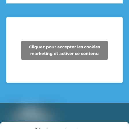
Depuis maintenant 3 ans, les enseignantes de 6e
année de l’école des Cheminots profitent de la
collecte des Super Recycleurs pour financer la
sortie de fin d’année au Camp Mariste.
Voici le beau résultat de la collecte d’aujourd’hui !
Un immense merci à tous les parents qui ont
Cliquez pour accepter les cookies
participé et contribué à faire une différence pour
marketing et activer ce contenu
les élèves et pour notre communauté.
Voir sur Facebook
·
Partager
Super Recycleurs
26/05/26
L’avenir du textile est en train de changer… et
c’est inspirant à voir !
T: 888-853-1898 poste 2