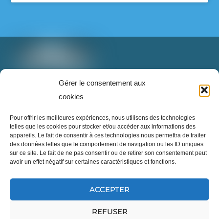
Super Recycleurs
26/05/26
L’avenir du textile est en train de changer… et
c’est inspirant à voir !
T: 888-853-1898 poste 2
Gérer le consentement aux
Imaginez un monde où nos vieux vêtements ne
info@superrecycleurs.com
cookies
finissent plus à l’enfouissement, mais deviennent
une nouvelle ressource grâce à des technologies
Twitter
Facebook
Instagram
Login
Pour offrir les meilleures expériences, nous utilisons des technologies
innovantes.
telles que les cookies pour stocker et/ou accéder aux informations des
appareils. Le fait de consentir à ces technologies nous permettra de traiter
Cette innovation démontre qu’il est possible de
des données telles que le comportement de navigation ou les ID uniques
sur ce site. Le fait de ne pas consentir ou de retirer son consentement peut
repenser notre façon de consommer, réparer,
avoir un effet négatif sur certaines caractéristiques et fonctions.
réutiliser et transformer les textiles pour réduire
notre impact sur la planète.
...
Inscrivez-vous à notre infolettre
En voir plus
ACCEPTER
REFUSER
©
Site officiel des Super Recycleurs
2026