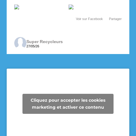
Voir sur Facebook
·
Partager
Super Recycleurs
27/05/26
Depuis maintenant 3 ans, les enseignantes de 6e
année de l’école des Cheminots profitent de la
collecte des Super Recycleurs pour financer la
sortie de fin d’année au Camp Mariste.
Voici le beau résultat de la collecte d’aujourd’hui !
Un immense merci à tous les parents qui ont
Cliquez pour accepter les cookies
participé et contribué à faire une différence pour
marketing et activer ce contenu
les élèves et pour notre communauté.
Voir sur Facebook
·
Partager