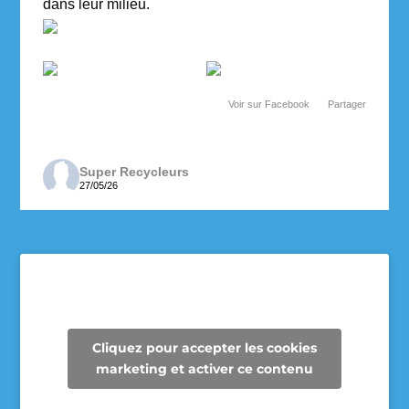
dans leur milieu.
Voir sur Facebook
·
Partager
Super Recycleurs
27/05/26
Depuis maintenant 3 ans, les enseignantes de 6e
année de l’école des Cheminots profitent de la
collecte des Super Recycleurs pour financer la
sortie de fin d’année au Camp Mariste.
Voici le beau résultat de la collecte d’aujourd’hui !
Un immense merci à tous les parents qui ont
Cliquez pour accepter les cookies
participé et contribué à faire une différence pour
marketing et activer ce contenu
les élèves et pour notre communauté.