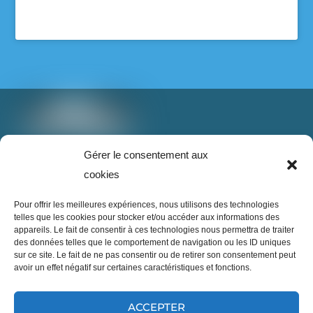
Voir sur Facebook
·
Partager
Super Recycleurs
26/05/26
L’avenir du textile est en train de changer… et
c’est inspirant à voir !
T: 888-853-1898 poste 2
Gérer le consentement aux
Imaginez un monde où nos vieux vêtements ne
info@superrecycleurs.com
cookies
finissent plus à l’enfouissement, mais deviennent
une nouvelle ressource grâce à des technologies
Twitter
Facebook
Instagram
Login
Pour offrir les meilleures expériences, nous utilisons des technologies
innovantes.
telles que les cookies pour stocker et/ou accéder aux informations des
appareils. Le fait de consentir à ces technologies nous permettra de traiter
Cette innovation démontre qu’il est possible de
des données telles que le comportement de navigation ou les ID uniques
sur ce site. Le fait de ne pas consentir ou de retirer son consentement peut
repenser notre façon de consommer, réparer,
avoir un effet négatif sur certaines caractéristiques et fonctions.
réutiliser et transformer les textiles pour réduire
notre impact sur la planète.
...
Inscrivez-vous à notre infolettre
En voir plus
ACCEPTER