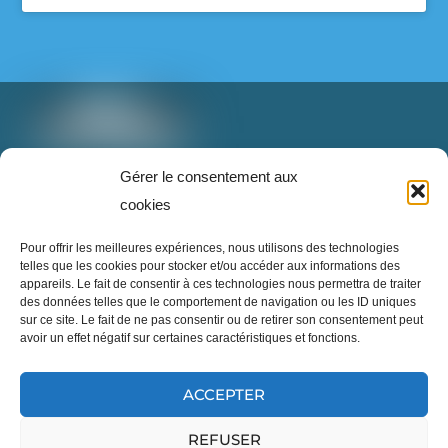
Super Recycleurs
26/05/26
L’avenir du textile est en train de changer… et
c’est inspirant à voir !
T: 888-853-1898 poste 2
Gérer le consentement aux
Imaginez un monde où nos vieux vêtements ne
info@superrecycleurs.com
cookies
finissent plus à l’enfouissement, mais deviennent
une nouvelle ressource grâce à des technologies
Twitter
Facebook
Instagram
Login
Pour offrir les meilleures expériences, nous utilisons des technologies
innovantes.
telles que les cookies pour stocker et/ou accéder aux informations des
appareils. Le fait de consentir à ces technologies nous permettra de traiter
Cette innovation démontre qu’il est possible de
des données telles que le comportement de navigation ou les ID uniques
sur ce site. Le fait de ne pas consentir ou de retirer son consentement peut
repenser notre façon de consommer, réparer,
avoir un effet négatif sur certaines caractéristiques et fonctions.
réutiliser et transformer les textiles pour réduire
notre impact sur la planète.
...
Inscrivez-vous à notre infolettre
En voir plus
ACCEPTER
REFUSER
©
Site officiel des Super Recycleurs
2026