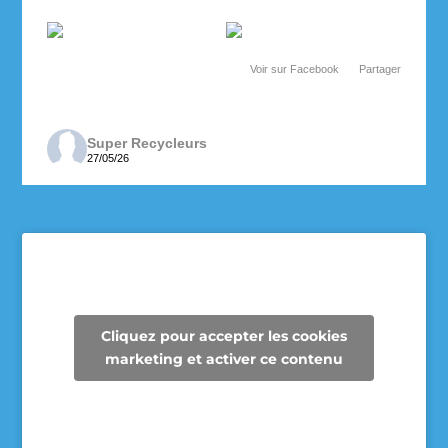
Voir sur Facebook
·
Partager
Super Recycleurs
27/05/26
Depuis maintenant 3 ans, les enseignantes de 6e
année de l’école des Cheminots profitent de la
collecte des Super Recycleurs pour financer la
sortie de fin d’année au Camp Mariste.
Voici le beau résultat de la collecte d’aujourd’hui !
Un immense merci à tous les parents qui ont
Cliquez pour accepter les cookies
participé et contribué à faire une différence pour
marketing et activer ce contenu
les élèves et pour notre communauté.
Voir sur Facebook
·
Partager