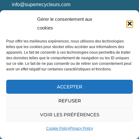
info@superrecycleurs.com
Gérer le consentement aux
Twitter
Facebook
Instagram
Login
cookies
Pour offrir les meilleures expériences, nous utilisons des technologies
telles que les cookies pour stocker et/ou accéder aux informations des
appareils. Le fait de consentir à ces technologies nous permettra de traiter
Inscrivez-vous à notre infolettre
des données telles que le comportement de navigation ou les ID uniques
sur ce site. Le fait de ne pas consentir ou de retirer son consentement peut
avoir un effet négatif sur certaines caractéristiques et fonctions.
©
Site officiel des Super Recycleurs
2026
ACCEPTER
REFUSER
Français
VOIR LES PRÉFÉRENCES
Cookie Policy
Privacy Policy