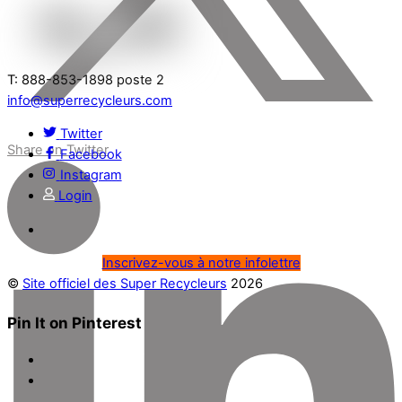
T: 888-853-1898 poste 2
info@superrecycleurs.com
Twitter
Share on Twitter
Facebook
Instagram
Login
Inscrivez-vous à notre infolettre
©
Site officiel des Super Recycleurs
2026
Pin It on Pinterest