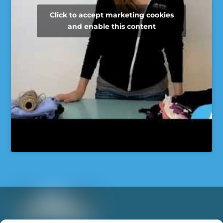
Click to accept marketing cookies
and enable this content
Super Recycleurs
26/05/26
L’avenir du textile est en train de changer… et
c’est inspirant à voir !
Imaginez un monde où nos vieux vêtements ne
finissent plus à l’enfouissement, mais deviennent
une nouvelle ressource grâce à des technologies
innovantes.
Cette innovation démontre qu’il est possible de
repenser notre façon de consommer, réparer,
réutiliser et transformer les textiles pour réduire
notre impact sur la planète.
...
See More