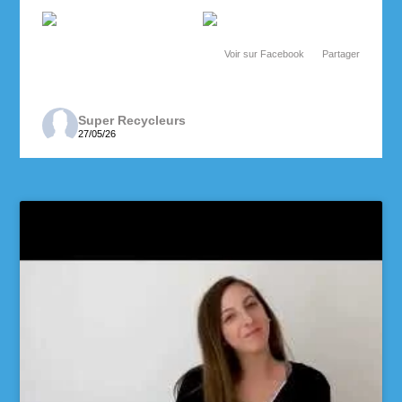
Voir sur Facebook
·
Partager
Super Recycleurs
27/05/26
Depuis maintenant 3 ans, les enseignantes de 6e
année de l’école des Cheminots profitent de la
collecte des Super Recycleurs pour financer la
sortie de fin d’année au Camp Mariste.
Voici le beau résultat de la collecte d’aujourd’hui !
Un immense merci à tous les parents qui ont
participé et contribué à faire une différence pour
les élèves et pour notre communauté.
Voir sur Facebook
·
Partager