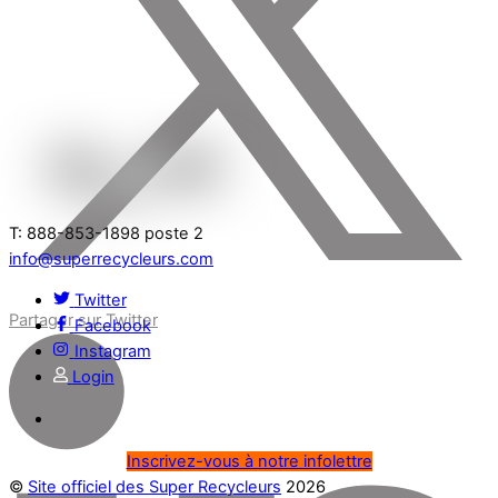
T: 888-853-1898 poste 2
info@superrecycleurs.com
Twitter
Partager sur Twitter
Facebook
Instagram
Login
Inscrivez-vous à notre infolettre
©
Site officiel des Super Recycleurs
2026