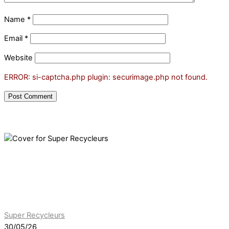
Name
*
Email
*
Website
ERROR: si-captcha.php plugin: securimage.php not found.
Super Recycleurs
30/05/26