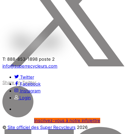
T: 888-853-1898 poste 2
info@superrecycleurs.com
Twitter
Share on Twitter
Facebook
Instagram
Login
Inscrivez-vous à notre infolettre
©
Site officiel des Super Recycleurs
2026