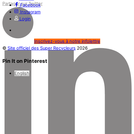
Partager sur Twitter
Facebook
Instagram
Login
Inscrivez-vous à notre infolettre
©
Site officiel des Super Recycleurs
2026
Pin It on Pinterest
English