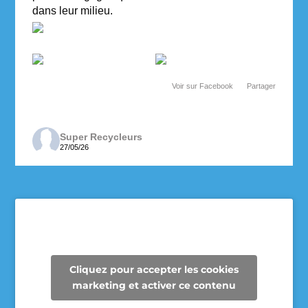
dans leur milieu.
Voir sur Facebook
·
Partager
Super Recycleurs
27/05/26
Depuis maintenant 3 ans, les enseignantes de 6e
année de l’école des Cheminots profitent de la
collecte des Super Recycleurs pour financer la
sortie de fin d’année au Camp Mariste.
Voici le beau résultat de la collecte d’aujourd’hui !
Un immense merci à tous les parents qui ont
Cliquez pour accepter les cookies
participé et contribué à faire une différence pour
marketing et activer ce contenu
les élèves et pour notre communauté.