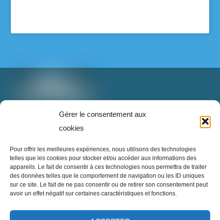
Voir sur Facebook
·
Partager
T: 888-853-1898 poste 2
Gérer le consentement aux
info@superrecycleurs.com
cookies
Super Recycleurs
Twitter
Facebook
Instagram
Login
Pour offrir les meilleures expériences, nous utilisons des technologies
26/05/26
telles que les cookies pour stocker et/ou accéder aux informations des
appareils. Le fait de consentir à ces technologies nous permettra de traiter
L’avenir du textile est en train de changer… et
des données telles que le comportement de navigation ou les ID uniques
c’est inspirant à voir !
sur ce site. Le fait de ne pas consentir ou de retirer son consentement peut
avoir un effet négatif sur certaines caractéristiques et fonctions.
Imaginez un monde où nos vieux vêtements ne
Inscrivez-vous à notre infolettre
finissent plus à l’enfouissement, mais deviennent