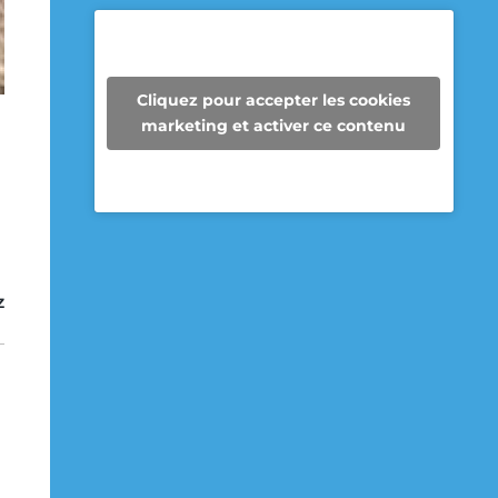
Super Recycleurs
27/05/26
Cliquez pour accepter les cookies
Depuis maintenant 3 ans, les
marketing et activer ce contenu
enseignantes de 6e année de l’école
des Cheminots profitent de la collecte
des Super Recycleurs pour financer la
sortie de fin d’année au Camp
Mariste.
Voici le beau résultat de la collecte
Z
d’aujourd’hui !
Un immense merci à tous les parents
qui ont participé et contribué à faire
une différence pour les élèves et pour
notre communauté.
Voir sur Facebook
·
Partager