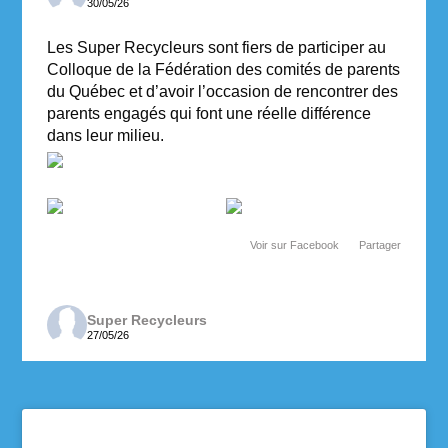
30/05/26
Les Super Recycleurs sont fiers de participer au
Colloque de la Fédération des comités de parents
du Québec et d’avoir l’occasion de rencontrer des
parents engagés qui font une réelle différence
dans leur milieu.
Voir sur Facebook
·
Partager
Super Recycleurs
27/05/26
Depuis maintenant 3 ans, les enseignantes de 6e
année de l’école des Cheminots profitent de la
collecte des Super Recycleurs pour financer la
sortie de fin d’année au Camp Mariste.