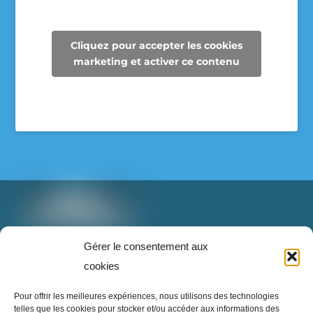
Voici le beau résultat de la collecte d’aujourd’hui !
Un immense merci à tous les parents qui ont
Cliquez pour accepter les cookies
participé et contribué à faire une différence pour
marketing et activer ce contenu
les élèves et pour notre communauté.
Voir sur Facebook
·
Partager
T: 888-853-1898 poste 2
Gérer le consentement aux
info@superrecycleurs.com
cookies
Super Recycleurs
Twitter
Facebook
Instagram
Login
Pour offrir les meilleures expériences, nous utilisons des technologies
26/05/26
telles que les cookies pour stocker et/ou accéder aux informations des