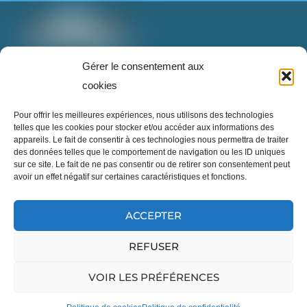
finissent plus à l’enfouissement, mais deviennent
une nouvelle ressource grâce à des technologies
innovantes.
Cette innovation démontre qu’il est possible de
T: 888-853-1898 poste 2
Gérer le consentement aux
repenser notre façon de consommer, réparer,
info@superrecycleurs.com
cookies
réutiliser et transformer les textiles pour réduire
notre impact sur la planète.
...
En voir plus
Twitter
Facebook
Instagram
Login
Pour offrir les meilleures expériences, nous utilisons des technologies
telles que les cookies pour stocker et/ou accéder aux informations des
appareils. Le fait de consentir à ces technologies nous permettra de traiter
des données telles que le comportement de navigation ou les ID uniques
sur ce site. Le fait de ne pas consentir ou de retirer son consentement peut
avoir un effet négatif sur certaines caractéristiques et fonctions.
Cliquez pour accepter les cookies
Inscrivez-vous à notre infolettre
marketing et activer ce contenu
ACCEPTER
REFUSER
©
Site officiel des Super Recycleurs
2026
VOIR LES PRÉFÉRENCES
English
Voir sur Facebook
·
Partager