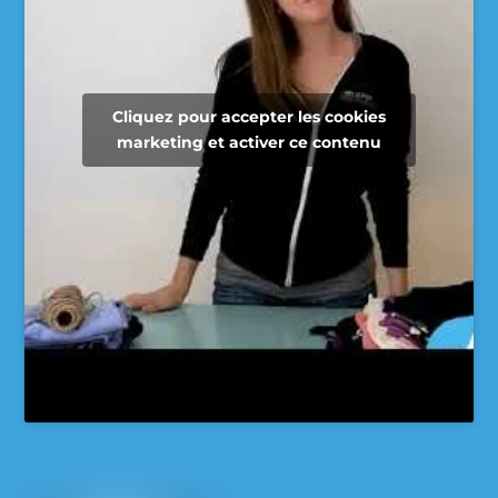
Cliquez pour accepter les cookies
marketing et activer ce contenu
Voir sur Facebook
·
Partager
Super Recycleurs
26/05/26
L’avenir du textile est en train de changer… et
c’est inspirant à voir !
Imaginez un monde où nos vieux vêtements ne