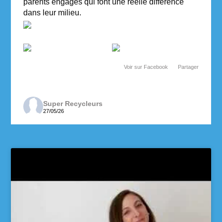
parents engagés qui font une réelle différence
dans leur milieu.
Voir sur Facebook
·
Partager
Super Recycleurs
27/05/26
Depuis maintenant 3 ans, les enseignantes de 6e
année de l’école des Cheminots profitent de la
collecte des Super Recycleurs pour financer la
sortie de fin d’année au Camp Mariste.
Voici le beau résultat de la collecte d’aujourd’hui !
Un immense merci à tous les parents qui ont
participé et contribué à faire une différence pour
les élèves et pour notre communauté.