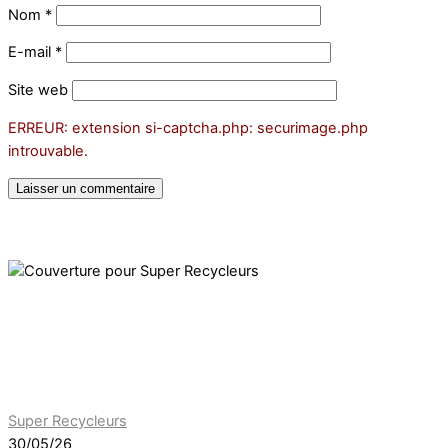
Nom
*
E-mail
*
Site web
ERREUR: extension si-captcha.php: securimage.php
introuvable.
Super Recycleurs
30/05/26