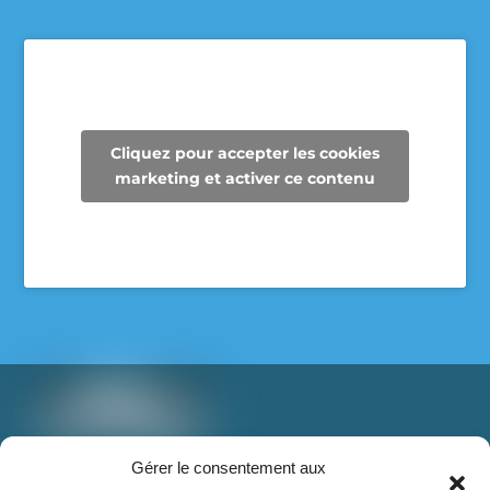
Depuis maintenant 3 ans, les enseignantes de 6e
année de l’école des Cheminots profitent de la
collecte des Super Recycleurs pour financer la
sortie de fin d’année au Camp Mariste.
Voici le beau résultat de la collecte d’aujourd’hui !
Un immense merci à tous les parents qui ont
Cliquez pour accepter les cookies
participé et contribué à faire une différence pour
marketing et activer ce contenu
les élèves et pour notre communauté.
Voir sur Facebook
·
Partager
T: 888-853-1898 poste 2
Gérer le consentement aux