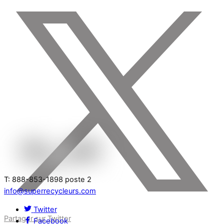
T: 888-853-1898 poste 2
info@superrecycleurs.com
Twitter
Partager sur Twitter
Facebook