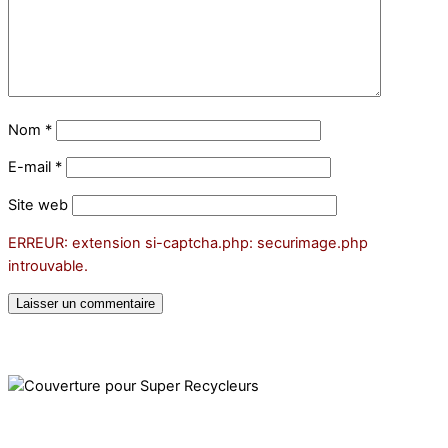
Nom
*
E-mail
*
Site web
ERREUR: extension si-captcha.php: securimage.php
introuvable.