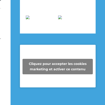
Voir sur Facebook
·
Partager
.
Super Recycleurs
27/05/26
Cliquez pour accepter les cookies
Depuis maintenant 3 ans, les
marketing et activer ce contenu
enseignantes de 6e année de l’école
des Cheminots profitent de la collecte
des Super Recycleurs pour financer la
sortie de fin d’année au Camp
Mariste.
Voici le beau résultat de la collecte