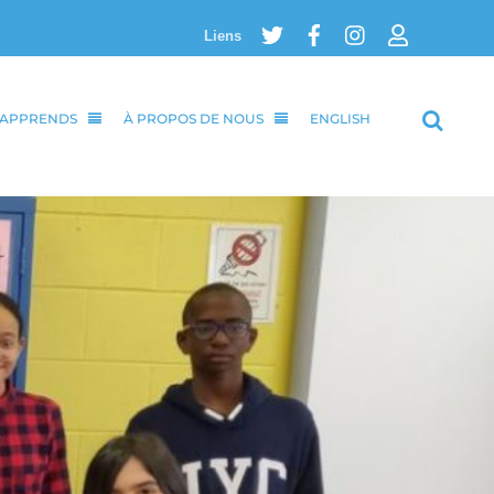
Twitter
Facebook
Instagram
Login
Liens
’APPRENDS
À PROPOS DE NOUS
ENGLISH