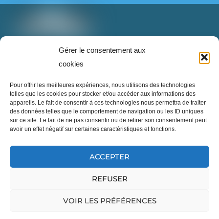
26/05/26
L’avenir du textile est en train de changer… et
c’est inspirant à voir !
T: 888-853-1898 poste 2
Gérer le consentement aux
Imaginez un monde où nos vieux vêtements ne
info@superrecycleurs.com
cookies
finissent plus à l’enfouissement, mais deviennent
une nouvelle ressource grâce à des technologies
Twitter
Facebook
Instagram
Login
Pour offrir les meilleures expériences, nous utilisons des technologies
innovantes.
telles que les cookies pour stocker et/ou accéder aux informations des
appareils. Le fait de consentir à ces technologies nous permettra de traiter
Cette innovation démontre qu’il est possible de
des données telles que le comportement de navigation ou les ID uniques
sur ce site. Le fait de ne pas consentir ou de retirer son consentement peut
repenser notre façon de consommer, réparer,
avoir un effet négatif sur certaines caractéristiques et fonctions.
réutiliser et transformer les textiles pour réduire
notre impact sur la planète.
...
Inscrivez-vous à notre infolettre
En voir plus
ACCEPTER
REFUSER
©
Site officiel des Super Recycleurs
2026
VOIR LES PRÉFÉRENCES
Cliquez pour accepter les cookies
English
marketing et activer ce contenu