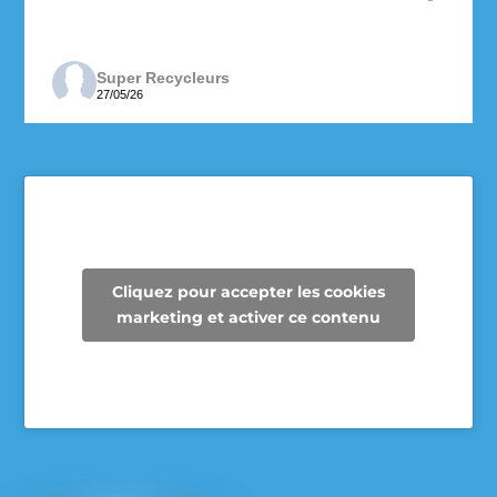
Super Recycleurs
27/05/26
Depuis maintenant 3 ans, les enseignantes de 6e
année de l’école des Cheminots profitent de la
collecte des Super Recycleurs pour financer la
sortie de fin d’année au Camp Mariste.
Voici le beau résultat de la collecte d’aujourd’hui !
Un immense merci à tous les parents qui ont
Cliquez pour accepter les cookies
participé et contribué à faire une différence pour
marketing et activer ce contenu
les élèves et pour notre communauté.
Voir sur Facebook
·
Partager
Super Recycleurs